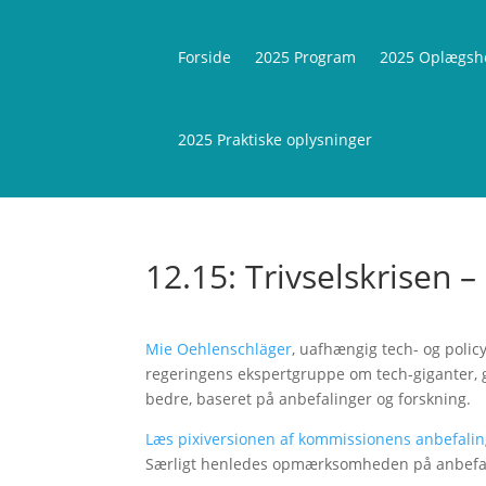
Forside
2025 Program
2025 Oplægsh
2025 Praktiske oplysninger
12.15: Trivselskrisen 
Mie Oehlenschläger
, uafhængig tech- og poli
regeringens ekspertgruppe om tech-giganter, give
bedre, baseret på anbefalinger og forskning.
Læs pixiversionen af kommissionens anbefali
Særligt henledes opmærksomheden på anbefal