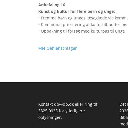
Anbefaling 16
Kunst og kultur for flere børn og unge:
• Fremme børn og unges læseglæde via kommun
• Kommunal prioritering af kulturtilbud for bø
• Opbakning til forsøg med kulturpas til unge
Mie Oehlenschläger
Kontakt
db@db.dk
eller ring tlf.
Det 
3325 0935 for yderligere
2026
oplysninger.
Bibl
med