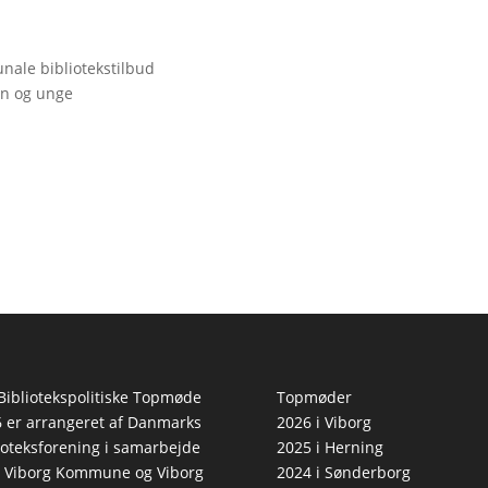
ale bibliotekstilbud
rn og unge
Bibliotekspolitiske Topmøde
Topmøder
 er arrangeret af Danmarks
2026 i Viborg
ioteksforening i samarbejde
2025 i Herning
 Viborg Kommune og Viborg
2024 i Sønderborg