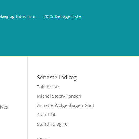
læg og fotos mm.
2025 Deltagerliste
Seneste indlæg
Tak for i år
Michel Steen-Hansen
Annette Wolgenhagen Godt
rives
Stand 14
Stand 15 og 16