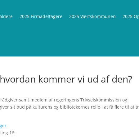
oldere
2025 Firmadeltagere
2025 Værtskommunen
2025 Op
– hvordan kommer vi ud af den?
cyrådgiver samt medlem af regeringens Trivselskommission og
r sit bud på kulturens og bibliotekernes rolle i at få flere til at t
nger
.
ing 16: